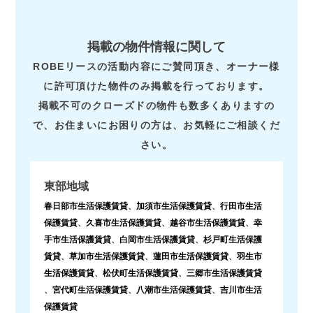
掲載の物件情報に関して
ROBEリースの活動内容にご賛同頂き、オーナー様
に許可頂けた物件のみ掲載を行っております。
掲載不可のクローズドの物件も数多くありますの
で、お住まいにお困りの方は、お気軽にご相談くだ
さい。
東部地域
春日部市生活保護賃貸
、
加須市生活保護賃貸
、
行田市生活
保護賃貸
、
久喜市生活保護賃貸
、
越谷市生活保護賃貸
、
幸
手市生活保護賃貸
、
白岡市生活保護賃貸
、
杉戸町生活保護
賃貸
、
草加市生活保護賃貸
、
蓮田市生活保護賃貸
、
羽生市
生活保護賃貸
、
松伏町生活保護賃貸
、
三郷市生活保護賃貸
、
宮代町生活保護賃貸
、
八潮市生活保護賃貸
、
吉川市生活
保護賃貸