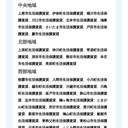
中央地域
上尾市生活保護賃貸
、
伊奈町生活保護賃貸
、
桶川市生活保
護賃貸
、
川口市生活保護賃貸
、
北本市生活保護賃貸
、
鴻巣
市生活保護賃貸
、
さいたま市生活保護賃貸
、
戸田市生活保
護賃貸
、
蕨市生活保護賃貸
北部地域
上里町生活保護賃貸
、
神川町生活保護賃貸
、
寄居町生活保
護賃貸
、
深谷市生活保護賃貸
、
熊谷市生活保護賃貸
、
本庄
市生活保護賃貸
、
美里町生活保護賃貸
西部地域
朝霞市生活保護賃貸
、
入間市生活保護賃貸
、
小川町生活保
護賃貸
、
越生町生活保護賃貸
、
川越市生活保護賃貸
、
川島
町生活保護賃貸
、
坂戸市生活保護賃貸
、
狭山市生活保護賃
貸
、
志木市生活保護賃貸
、
鶴ヶ島市生活保護賃貸
、
ときが
わ町生活保護賃貸
、
所沢市生活保護賃貸
、
滑川町生活保護
賃貸
、
新座市生活保護賃貸
、
鳩山町生活保護賃貸
、
飯能市
生活保護賃貸
、
東秩父村生活保護賃貸
、
東松山市生活保護
賃貸
、
日高市生活保護賃貸
、
ふじみ野市生活保護賃貸
、
富