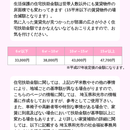
生活保護の住宅扶助金額は世帯人数以外にも賃貸物件の
床面積でも変わってきます（15平米以下の賃貸物件の場
合減額となります）。
気に入った賃貸先が見つかったが部屋の広さが小さく住
宅扶助金額でまかなえないなどもおこりえますので、お
気を付けください。
6㎡以下
6㎡～10㎡
10㎡～15㎡
15㎡以上
33,000円
38,000円
43,000円
47,700円
※平成27年改定後の金額になります。
住宅扶助金額に関しては、上記の平米数やその他の事情
により、地域ごとの基準額が異なる場合がりますので、
こちらのページの情報に関しては、 埼玉県和光市の情報
基に作成をしておりますが、参考としてご使用下さい。
また、車椅子や高齢者等や特別な事情がある場合で、家
賃に到底及ばない場合において扶助金額が基準額以上に
変わる場合もあります。より詳しい家賃補助の詳細に関
しては、以下に記載する 埼玉県和光市の社会福祉事務局