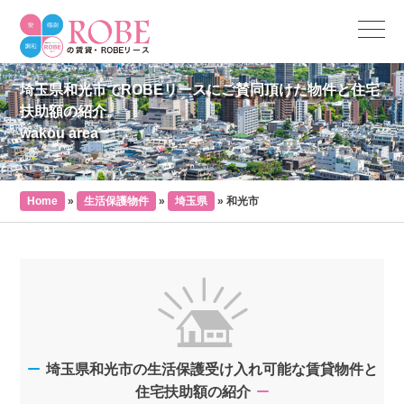
埼玉県和光市でROBEリースにご賛同頂けた物件と住宅
扶助額の紹介。
wakou area
Home
»
生活保護物件
»
埼玉県
»
和光市
埼玉県和光市の生活保護受け入れ可能な賃貸物件と
住宅扶助額の紹介