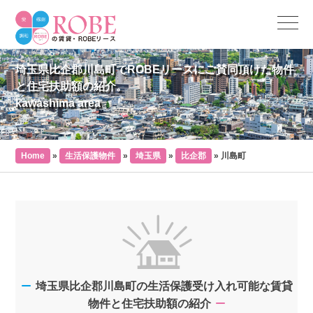
埼玉県比企郡川島町でROBEリースにご賛同頂けた物件
と住宅扶助額の紹介。
kawashima area
Home
»
生活保護物件
»
埼玉県
»
比企郡
»
川島町
埼玉県比企郡川島町の生活保護受け入れ可能な賃貸
物件と住宅扶助額の紹介