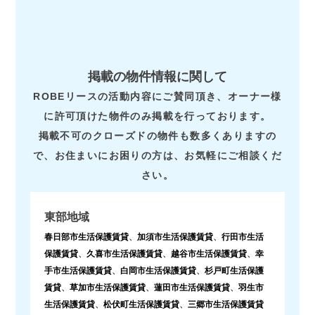
掲載の物件情報に関して
ROBEリースの活動内容にご賛同頂き、オーナー様
に許可頂けた物件のみ掲載を行っております。
掲載不可のクローズドの物件も数多くありますの
で、お住まいにお困りの方は、お気軽にご相談くだ
さい。
東部地域
春日部市生活保護賃貸
、
加須市生活保護賃貸
、
行田市生活
保護賃貸
、
久喜市生活保護賃貸
、
越谷市生活保護賃貸
、
幸
手市生活保護賃貸
、
白岡市生活保護賃貸
、
杉戸町生活保護
賃貸
、
草加市生活保護賃貸
、
蓮田市生活保護賃貸
、
羽生市
生活保護賃貸
、
松伏町生活保護賃貸
、
三郷市生活保護賃貸