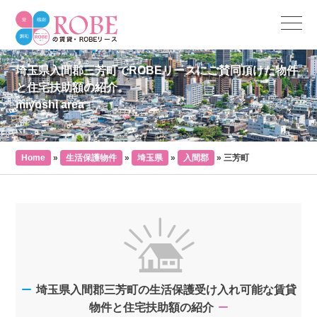
埼玉県入間郡三芳町でROBEリースにご賛同頂けた物件
と住宅扶助額の紹介。
miyoshi area
Home
»
生活保護物件
»
埼玉県
»
入間郡
»
三芳町
埼玉県入間郡三芳町の生活保護受け入れ可能な賃貸
物件と住宅扶助額の紹介