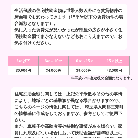
生活保護の住宅扶助金額は世帯人数以外にも賃貸物件の
床面積でも変わってきます（15平米以下の賃貸物件の場
合減額となります）。
気に入った賃貸先が見つかったが部屋の広さが小さく住
宅扶助金額でまかなえないなどもおこりえますので、お
気を付けください。
6㎡以下
6㎡～10㎡
10㎡～15㎡
15㎡以上
30,000円
34,000円
39,000円
43,000円
※平成27年改定後の金額になります。
住宅扶助金額に関しては、上記の平米数やその他の事情
により、地域ごとの基準額が異なる場合がりますので、
こちらのページの情報に関しては、 埼玉県入間郡三芳町
の情報基に作成をしておりますが、参考としてご使用下
さい。
また、車椅子や高齢者等や特別な事情がある場合で、家
賃に到底及ばない場合において扶助金額が基準額以上に