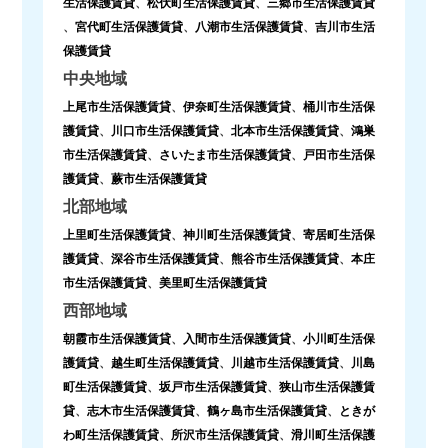
生活保護賃貸
、
松伏町生活保護賃貸
、
三郷市生活保護賃貸
、
宮代町生活保護賃貸
、
八潮市生活保護賃貸
、
吉川市生活
保護賃貸
中央地域
上尾市生活保護賃貸
、
伊奈町生活保護賃貸
、
桶川市生活保
護賃貸
、
川口市生活保護賃貸
、
北本市生活保護賃貸
、
鴻巣
市生活保護賃貸
、
さいたま市生活保護賃貸
、
戸田市生活保
護賃貸
、
蕨市生活保護賃貸
北部地域
上里町生活保護賃貸
、
神川町生活保護賃貸
、
寄居町生活保
護賃貸
、
深谷市生活保護賃貸
、
熊谷市生活保護賃貸
、
本庄
市生活保護賃貸
、
美里町生活保護賃貸
西部地域
朝霞市生活保護賃貸
、
入間市生活保護賃貸
、
小川町生活保
護賃貸
、
越生町生活保護賃貸
、
川越市生活保護賃貸
、
川島
町生活保護賃貸
、
坂戸市生活保護賃貸
、
狭山市生活保護賃
貸
、
志木市生活保護賃貸
、
鶴ヶ島市生活保護賃貸
、
ときが
わ町生活保護賃貸
、
所沢市生活保護賃貸
、
滑川町生活保護