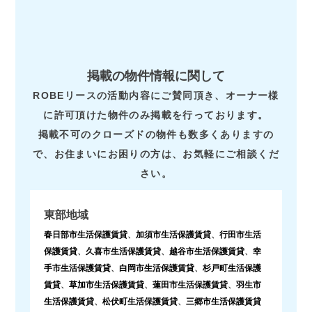
掲載の物件情報に関して
ROBEリースの活動内容にご賛同頂き、オーナー様
に許可頂けた物件のみ掲載を行っております。
掲載不可のクローズドの物件も数多くありますの
で、お住まいにお困りの方は、お気軽にご相談くだ
さい。
東部地域
春日部市生活保護賃貸
、
加須市生活保護賃貸
、
行田市生活
保護賃貸
、
久喜市生活保護賃貸
、
越谷市生活保護賃貸
、
幸
手市生活保護賃貸
、
白岡市生活保護賃貸
、
杉戸町生活保護
賃貸
、
草加市生活保護賃貸
、
蓮田市生活保護賃貸
、
羽生市
生活保護賃貸
、
松伏町生活保護賃貸
、
三郷市生活保護賃貸