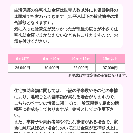
生活保護の住宅扶助金額は世帯人数以外にも賃貸物件の
床面積でも変わってきます（15平米以下の賃貸物件の場
合減額となります）。
気に入った賃貸先が見つかったが部屋の広さが小さく住
宅扶助金額でまかなえないなどもおこりえますので、お
気を付けください。
6㎡以下
6㎡～10㎡
10㎡～15㎡
15㎡以上
26,000円
30,000円
33,000円
37,000円
※平成27年改定後の金額になります。
住宅扶助金額に関しては、上記の平米数やその他の事情
により、地域ごとの基準額が異なる場合がりますので、
こちらのページの情報に関しては、 埼玉県鶴ヶ島市の情
報基に作成をしておりますが、参考としてご使用下さ
い。
また、車椅子や高齢者等や特別な事情がある場合で、家
賃に到底及ばない場合において扶助金額が基準額以上に