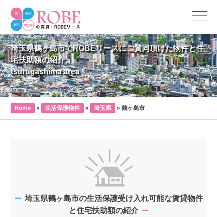
埼玉県鶴ヶ島市でROBEリースにご賛同頂けた物件と住
宅扶助額の紹介。
tsurugashima area
Home
»
生活保護物件
»
埼玉県
»
鶴ヶ島市
埼玉県鶴ヶ島市の生活保護受け入れ可能な賃貸物件
と住宅扶助額の紹介