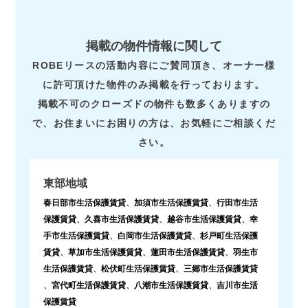
掲載の物件情報に関して
ROBEリースの活動内容にご賛同頂き、オーナー様
に許可頂けた物件のみ掲載を行っております。
掲載不可のクローズドの物件も数多くありますの
で、お住まいにお困りの方は、お気軽にご相談くだ
さい。
東部地域
春日部市生活保護賃貸
、
加須市生活保護賃貸
、
行田市生活
保護賃貸
、
久喜市生活保護賃貸
、
越谷市生活保護賃貸
、
幸
手市生活保護賃貸
、
白岡市生活保護賃貸
、
杉戸町生活保護
賃貸
、
草加市生活保護賃貸
、
蓮田市生活保護賃貸
、
羽生市
生活保護賃貸
、
松伏町生活保護賃貸
、
三郷市生活保護賃貸
、
宮代町生活保護賃貸
、
八潮市生活保護賃貸
、
吉川市生活
保護賃貸