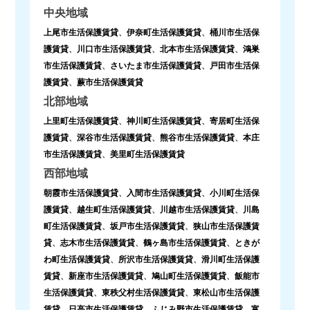
中央地域
上尾市生活保護賃貸
、
伊奈町生活保護賃貸
、
桶川市生活保
護賃貸
、
川口市生活保護賃貸
、
北本市生活保護賃貸
、
鴻巣
市生活保護賃貸
、
さいたま市生活保護賃貸
、
戸田市生活保
護賃貸
、
蕨市生活保護賃貸
北部地域
上里町生活保護賃貸
、
神川町生活保護賃貸
、
寄居町生活保
護賃貸
、
深谷市生活保護賃貸
、
熊谷市生活保護賃貸
、
本庄
市生活保護賃貸
、
美里町生活保護賃貸
西部地域
朝霞市生活保護賃貸
、
入間市生活保護賃貸
、
小川町生活保
護賃貸
、
越生町生活保護賃貸
、
川越市生活保護賃貸
、
川島
町生活保護賃貸
、
坂戸市生活保護賃貸
、
狭山市生活保護賃
貸
、
志木市生活保護賃貸
、
鶴ヶ島市生活保護賃貸
、
ときが
わ町生活保護賃貸
、
所沢市生活保護賃貸
、
滑川町生活保護
賃貸
、
新座市生活保護賃貸
、
鳩山町生活保護賃貸
、
飯能市
生活保護賃貸
、
東秩父村生活保護賃貸
、
東松山市生活保護
賃貸
、
日高市生活保護賃貸
、
ふじみ野市生活保護賃貸
、
富