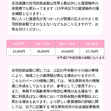
生活保護の住宅扶助金額は世帯人数以外にも賃貸物件の
床面積でも変わってきます（15平米以下の賃貸物件の場
合減額となります）。
気に入った賃貸先が見つかったが部屋の広さが小さく住
宅扶助金額でまかなえないなどもおこりえますので、お
気を付けください。
6㎡以下
6㎡～10㎡
10㎡～15㎡
15㎡以上
33,000円
38,000円
43,000円
47,700円
※平成27年改定後の金額になります。
住宅扶助金額に関しては、上記の平米数やその他の事情
により、地域ごとの基準額が異なる場合がりますので、
こちらのページの情報に関しては、 埼玉県和光市の情報
基に作成をしておりますが、参考としてご使用下さい。
また、車椅子や高齢者等や特別な事情がある場合で、家
賃に到底及ばない場合において扶助金額が基準額以上に
変わる場合もあります。より詳しい家賃補助の詳細に関
しては、以下に記載する 埼玉県和光市の社会福祉事務局