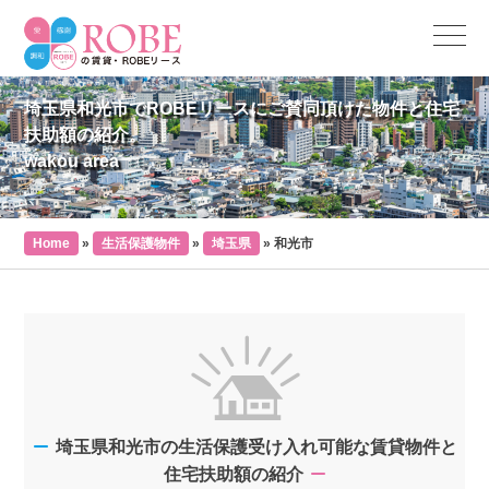
埼玉県和光市でROBEリースにご賛同頂けた物件と住宅
扶助額の紹介。
wakou area
Home
»
生活保護物件
»
埼玉県
»
和光市
埼玉県和光市の生活保護受け入れ可能な賃貸物件と
住宅扶助額の紹介