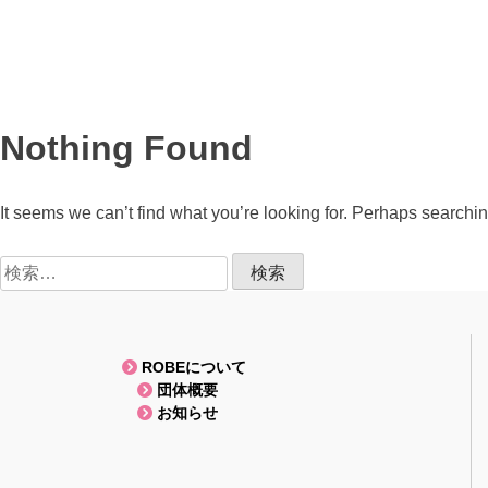
Nothing Found
It seems we can’t find what you’re looking for. Perhaps searchi
検
索:
ROBEについて
団体概要
お知らせ