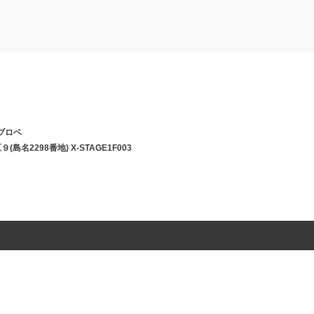
ブロベ
島名2298番地) X-STAGE1F003