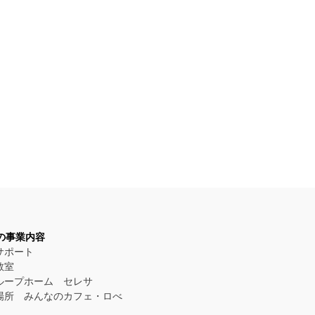
Eの事業内容
サポート
教室
ループホーム セレサ
場所 みんなのカフェ・ロべ