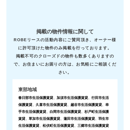
掲載の物件情報に関して
ROBEリースの活動内容にご賛同頂き、オーナー様
に許可頂けた物件のみ掲載を行っております。
掲載不可のクローズドの物件も数多くありますの
で、お住まいにお困りの方は、お気軽にご相談くだ
さい。
東部地域
春日部市生活保護賃貸
、
加須市生活保護賃貸
、
行田市生活
保護賃貸
、
久喜市生活保護賃貸
、
越谷市生活保護賃貸
、
幸
手市生活保護賃貸
、
白岡市生活保護賃貸
、
杉戸町生活保護
賃貸
、
草加市生活保護賃貸
、
蓮田市生活保護賃貸
、
羽生市
生活保護賃貸
、
松伏町生活保護賃貸
、
三郷市生活保護賃貸