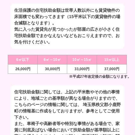
生活保護の住宅扶助金額は世帯人数以外にも賃貸物件の
床面積でも変わってきます（15平米以下の賃貸物件の場
合減額となります）。
気に入った賃貸先が見つかったが部屋の広さが小さく住
宅扶助金額でまかなえないなどもおこりえますので、お
気を付けください。
6㎡以下
6㎡～10㎡
10㎡～15㎡
15㎡以上
26,000円
30,000円
33,000円
37,000円
※平成27年改定後の金額になります。
住宅扶助金額に関しては、上記の平米数やその他の事情
により、地域ごとの基準額が異なる場合がりますので、
こちらのページの情報に関しては、 埼玉県秩父郡小鹿野
町の情報基に作成をしておりますが、参考としてご使用
下さい。
また、車椅子や高齢者等や特別な事情がある場合で、家
賃に到底及ばない場合において扶助金額が基準額以上に