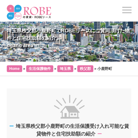
埼玉県秩父郡小鹿野町でROBEリースにご賛同頂けた物
件と住宅扶助額の紹介。
ogano area
Home
»
生活保護物件
»
埼玉県
»
秩父郡
»
小鹿野町
埼玉県秩父郡小鹿野町の生活保護受け入れ可能な賃
貸物件と住宅扶助額の紹介