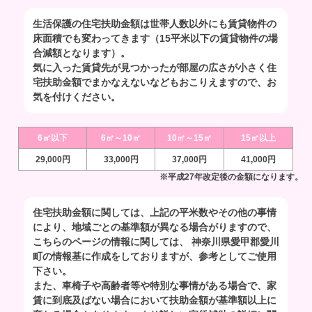
生活保護の住宅扶助金額は世帯人数以外にも賃貸物件の
床面積でも変わってきます（15平米以下の賃貸物件の場
合減額となります）。
気に入った賃貸先が見つかったが部屋の広さが小さく住
宅扶助金額でまかなえないなどもおこりえますので、お
気を付けください。
6㎡以下
6㎡～10㎡
10㎡～15㎡
15㎡以上
29,000円
33,000円
37,000円
41,000円
※平成27年改定後の金額になります。
住宅扶助金額に関しては、上記の平米数やその他の事情
により、地域ごとの基準額が異なる場合がりますので、
こちらのページの情報に関しては、 神奈川県愛甲郡愛川
町の情報基に作成をしておりますが、参考としてご使用
下さい。
また、車椅子や高齢者等や特別な事情がある場合で、家
賃に到底及ばない場合において扶助金額が基準額以上に