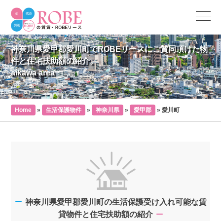
神奈川県愛甲郡愛川町でROBEリースにご賛同頂けた物
件と住宅扶助額の紹介。
aikawa area
Home
»
生活保護物件
»
神奈川県
»
愛甲郡
»
愛川町
神奈川県愛甲郡愛川町の生活保護受け入れ可能な賃
貸物件と住宅扶助額の紹介