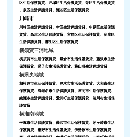
区生活保護賃貸
、
戸塚区生活保護賃貸
、
栄区生活保護賃貸
、
泉区生活保護賃貸
、
瀬谷区生活保護賃貸
川崎市
川崎区生活保護賃貸
、
幸区生活保護賃貸
、
中原区生活保護
賃貸
、
高津区生活保護賃貸
、
宮前区生活保護賃貸
、
多摩区
生活保護賃貸
、
麻生区生活保護賃貸
横須賀三浦地域
横須賀市生活保護賃貸
、
鎌倉市生活保護賃貸
、
藤沢市生活
保護賃貸
、
逗子市生活保護賃貸
、
葉山町生活保護賃貸
横県央地域
相模原市生活保護賃貸
、
厚木市生活保護賃貸
、
大和市生活
保護賃貸
、
海老名市生活保護賃貸
、
座間市生活保護賃貸
、
綾瀬市生活保護賃貸
、
愛川町生活保護賃貸
、
清川村生活保
護賃貸
横湘南地域
平塚市生活保護賃貸
、
藤沢市生活保護賃貸
、
茅ヶ崎市生活
保護賃貸
、
秦野市生活保護賃貸
、
伊勢原市生活保護賃貸
、