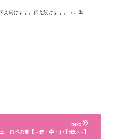
伝え続けます。伝え続けます。（←重
。
Next:
ェ・ロベの夏【～遊・学・お手伝い～】